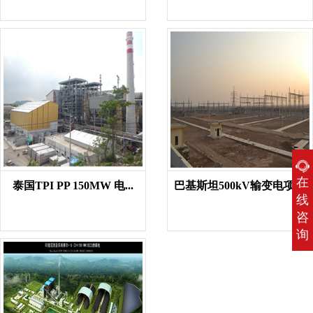
在
泰国TPI PP 150MW 电...
巴基斯坦500kV输变电项目
线
咨
询