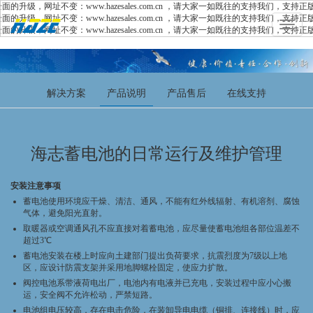
网址不变：www.hazesales.com.cn ，请大家一如既往的支持我们，支持正版，
网址不变：www.hazesales.com.cn ，请大家一如既往的支持我们，支持正版，
Toggle
网址不变：www.hazesales.com.cn ，请大家一如既往的支持我们，支持正版，
navigat
解决方案
产品说明
产品售后
在线支持
海志蓄电池的日常运行及维护管理
安装注意事项
蓄电池使用环境应干燥、清洁、通风，不能有红外线辐射、有机溶剂、腐蚀
气体，避免阳光直射。
取暖器或空调通风孔不应直接对着蓄电池，应尽量使蓄电池组各部位温差不
超过3℃
蓄电池安装在楼上时应向土建部门提出负荷要求，抗震烈度为7级以上地
区，应设计防震支架并采用地脚螺栓固定，使应力扩散。
阀控电池系带液荷电出厂，电池内有电液并已充电，安装过程中应小心搬
运，安全阀不允许松动，严禁短路。
电池组电压较高，存在电击危险，在装卸导电电缆（铜排、连接线）时，应