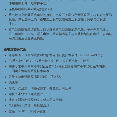
使用绝缘工具，戴防护手套。
连接螺丝应拧紧到规定的扭矩值
蓄电池与充电装置或负载连接时，电路开关应位于断开位置，校对好电压和
极性、保证连接正确（蓄电池正极与充电装置正极连接，负极与负极连
接）。
蓄电池系统安装结束后，应认真检查电池系统的总电压、单体开路电压，
正、负极性，均充、浮充电流，检查输出端子与安装柜架间的电阻，以确认
系统安装及设置的正确性。
蓄电池交接试验
开路压差：（阀控式密封铅酸蓄电池订货技术条件 DL/T 637—1997 ）
2V蓄电池≤0.03V、6V蓄电池 ≤ 0.04V、12V 蓄电池≤ 0.06 V
间距：蓄电池间不小于15mm,蓄电池与上层隔板间不小于150mm的间距。
（国网直流电源系统技术标准 ）
容量：放电试验应满足100%，可做3次。
绝缘垫
导线：满足热、动稳定要求，有色表、有压鼻。
螺栓：不锈钢加弹簧垫片。
通道：双路电缆应独立，或加防火护套。
电池巡检：精度、每只加熔丝。
室温：5-30℃，有调节装置。