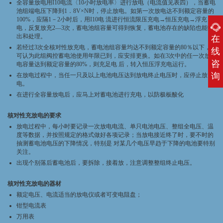
全容量放电用I10电流〈10小时放电率〉进行放电（电流值见表四），当蓄电
池组端电压下降到1．8V×N时，停止放电。如第一次放电达不到额定容量的
100%，应隔1－2小时后，用I10电 流进行恒流限压充电→恒压充电→浮充
电，反复放充2—3次，蓄电池组容量可得到恢复，蓄电池存在的缺陷也能找
出和处理。
在
若经过3次全核对性放充电，蓄电池组容量均达不到额定容量的80％以下，
线
可认为此组阀控蓄电池使用年限已到，应安排更换。如在3次中的任一次放
咨
电容量达到额定容量的80%，则充足电 后，转入恒压浮充电运行。
询
在放电过程中，当任一只及以上电池电压达到放电终止电压时，应停止放
电。
在进行全容量放电后，应马上对蓄电池进行充电，以防极板酸化
核对性充放电的要求
放电过程中，每小时要记录一次放电电流、单只电池电压、整组全电压、温
度等数据，并按照规定的格式做好各项记录；当放电接近终了时，要不时的
抽测蓄电池电压的下降情况，特别是 对某几个电压早趋于下降的电池要特别
关注。
出现个别落后蓄电池后，要拆除，接着放，注意调整整组终止电压。
核对性充放电的器材
额定电压、电流适当的放电仪或者可变电阻盘；
钳型电流表
万用表