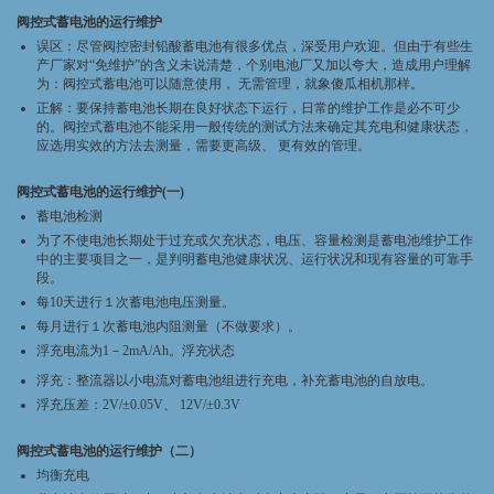
阀控式蓄电池的运行维护
误区：尽管阀控密封铅酸蓄电池有很多优点，深受用户欢迎。但由于有些生
产厂家对“免维护”的含义未说清楚，个别电池厂又加以夸大，造成用户理解
为：阀控式蓄电池可以随意使用， 无需管理，就象傻瓜相机那样。
正解：要保持蓄电池长期在良好状态下运行，日常的维护工作是必不可少
的。阀控式蓄电池不能采用一般传统的测试方法来确定其充电和健康状态，
应选用实效的方法去测量，需要更高级、 更有效的管理。
阀控式蓄电池的运行维护(一)
蓄电池检测
为了不使电池长期处于过充或欠充状态，电压、容量检测是蓄电池维护工作
中的主要项目之一，是判明蓄电池健康状况、运行状况和现有容量的可靠手
段。
每10天进行１次蓄电池电压测量。
每月进行１次蓄电池内阻测量（不做要求）。
浮充电流为1－2mA/Ah。浮充状态
浮充：整流器以小电流对蓄电池组进行充电，补充蓄电池的自放电。
浮充压差：2V/±0.05V、 12V/±0.3V
阀控式蓄电池的运行维护（二）
均衡充电