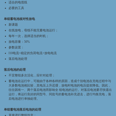
适合的电缆线
必要的工具
单组蓄电池核对性放电
新课题
在线放电，母线不能无蓄电池运行；
每年一次，选择适当的时机；
放电容量：50%
参数设置：
I10电流=稳定的负荷电流+放电电流
落后电池处理
落后电池的处理
不宜整组多次活化，应针对处理；
蓄电池在运行中，可能由于各种各样的原因，造成个别电池在充电过程中与
大多数电池相比较，其电压上升迟缓，放电时电池的电压提前降低。因此，
往往因有一、两个落后电池而影响全 组电池的运行。对落后电池要尽快退出
运行，将运行良好的同型号、同批号的蓄电池补充进去，进行均衡充电，落
后电池进行单独处理。
单组蓄电池落后电池的处理
直接进行整组均充；