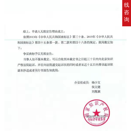
线
咨
询